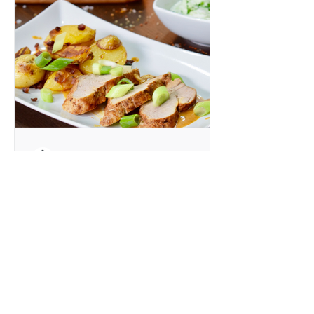
Andreas Krebs
5. Okt. 2016
Schweinefilet &
Bratkartoffeln
Schweinefilet ist schon an sich ein
tolles Stück vom Schwein. Dann liebe
ich alles rund um die Kartoffel auch
noch - Bratkartoffeln am...