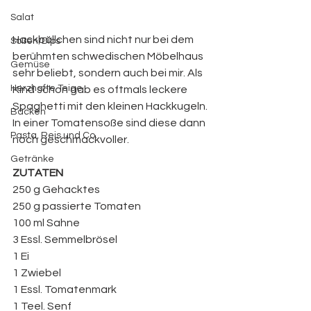
Salat
Hackbällchen sind nicht nur bei dem 
Soßen/Dips
berühmten schwedischen Möbelhaus 
Gemüse
sehr beliebt, sondern auch bei mir. Als 
Herzhafte Teige
Kind schon gab es oftmals leckere 
Spaghetti mit den kleinen Hackkugeln. 
Backen
In einer Tomatensoße sind diese dann 
Pasta, Reis und Co.
noch geschmackvoller. 
Getränke
ZUTATEN
250 g Gehacktes
250 g passierte Tomaten
100 ml Sahne
3 Essl. Semmelbrösel
1 Ei
1 Zwiebel
1 Essl. Tomatenmark
1 Teel. Senf