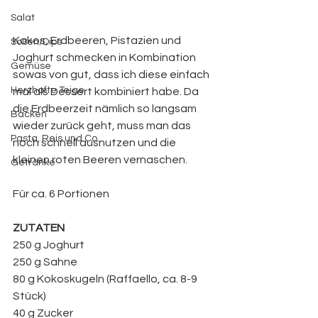
Salat
Kokos, Erdbeeren, Pistazien und 
Soßen/Dips
Joghurt schmecken in Kombination 
Gemüse
sowas von gut, dass ich diese einfach 
Herzhafte Teige
mal als Dessert kombiniert habe. Da 
die Erdbeerzeit nämlich so langsam 
Backen
wieder zurück geht, muss man das 
Pasta, Reis und Co.
noch schnell ausnutzen und die 
kleinen roten Beeren vernaschen. 
Getränke
Für ca. 6 Portionen
ZUTATEN
250 g Joghurt
250 g Sahne
80 g Kokoskugeln (Raffaello, ca. 8-9 
Stück)
40 g Zucker