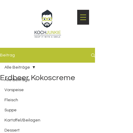
Beitrag
Alle Beiträge
Erdbeer Kokoscreme
Alle Beiträge
Vorspeise
Fleisch
Suppe
Kartoffel/Beilagen
Dessert