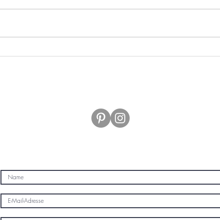
Tomatenpesto
Past
Contact M