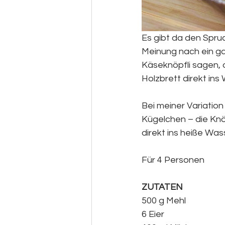
Es gibt da den Spru
Meinung nach ein g
Käseknöpfli sagen, 
Holzbrett direkt ins
Bei meiner Variation
Kügelchen – die Knö
direkt ins heiße Wass
Für 4 Personen 
ZUTATEN
500 g Mehl
6 Eier