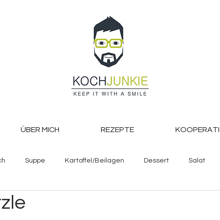
ÜBER MICH
REZEPTE
KOOPERAT
ch
Suppe
Kartoffel/Beilagen
Dessert
Salat
zle
Backen
Pasta, Reis und Co.
Getränke