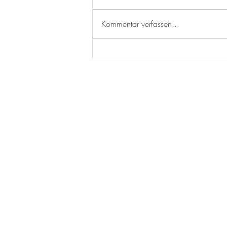
Kommentar verfassen...
Hackbällchen mit
Rahmsauce