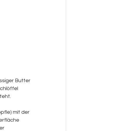
ssiger Butter 
chlöffel 
eht. 
fle) mit der 
erfläche 
er 