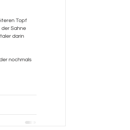
iteren Topf 
t der Sahne 
aler darin 
der nochmals 