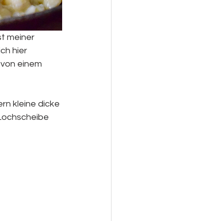
t meiner 
h hier 
 von einem 
rn kleine dicke 
Lochscheibe 