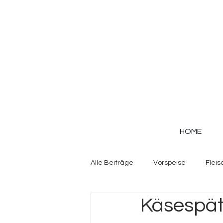
HOME
Alle Beiträge
Vorspeise
Fleis
Käsespät
Gemüse
Herzhafte Teige