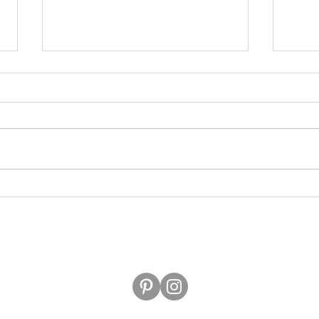
Griss
Kiwi Marmelade
Contact M