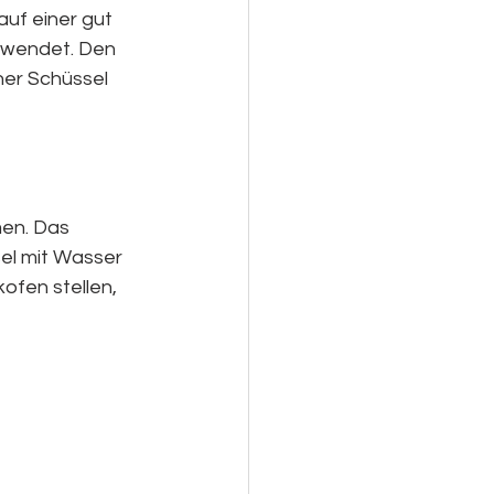
uf einer gut 
rwendet. Den 
ner Schüssel 
men. Das 
el mit Wasser 
ofen stellen, 