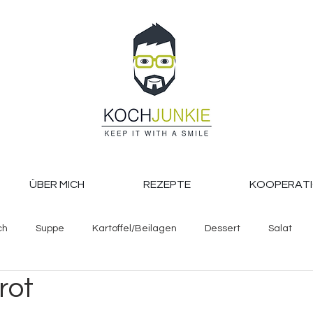
ÜBER MICH
REZEPTE
KOOPERAT
ch
Suppe
Kartoffel/Beilagen
Dessert
Salat
rot
Backen
Pasta, Reis und Co.
Getränke