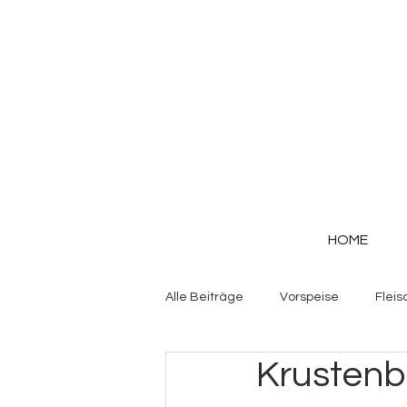
HOME
Alle Beiträge
Vorspeise
Fleis
Krustenb
Gemüse
Herzhafte Teige