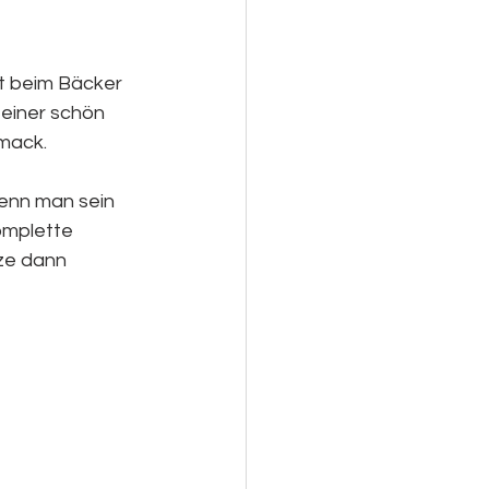
ot beim Bäcker 
 einer schön 
mack.
enn man sein 
omplette 
ze dann 