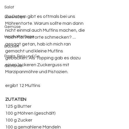
Salat
Zu Ostern gibt es oftmals bei uns 
Soßen/Dips
Möhrentorte. Warum sollte man dann 
Gemüse
nicht einmal auch Muffins machen, die 
Herzhafte Teige
nach Möhrentorte schmecken? .... 
gesagt getan, hab ich mich ran 
Backen
gemacht und kleine Muffins 
Pasta, Reis und Co.
gebacken. Als Topping gab es dazu 
einen leckeren Zuckerguss mit 
Getränke
Marzipanmöhre und Pistazien.
ergibt 12 Muffins
ZUTATEN
125 g Butter
100 g Möhren (geschält)
100 g Zucker
100 g gemahlene Mandeln