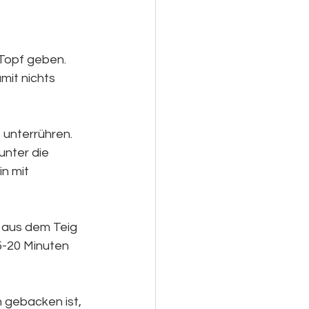
Topf geben. 
mit nichts 
unterrühren. 
nter die 
n mit 
 aus dem Teig 
5-20 Minuten 
 gebacken ist, 