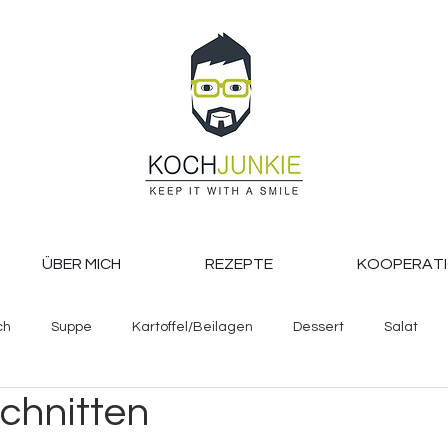
ÜBER MICH
REZEPTE
KOOPERAT
ch
Suppe
Kartoffel/Beilagen
Dessert
Salat
chnitten
Backen
Pasta, Reis und Co.
Getränke