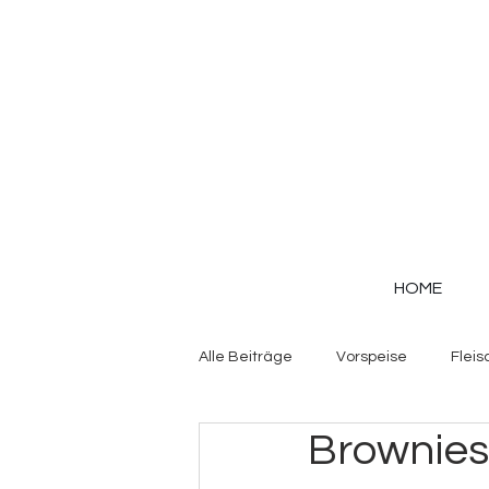
HOME
Alle Beiträge
Vorspeise
Fleis
Brownies
Gemüse
Herzhafte Teige