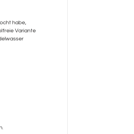
kocht habe, 
lfreie Variante 
delwasser 
n.