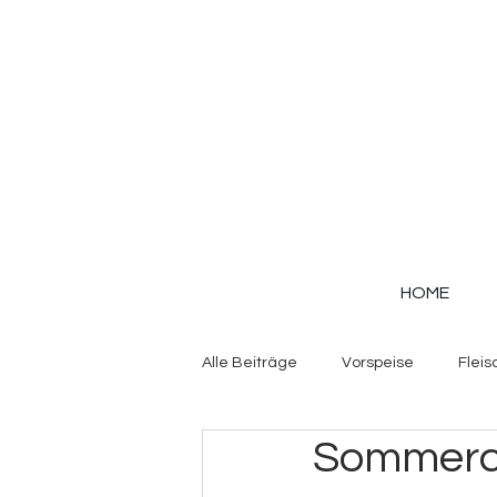
HOME
Alle Beiträge
Vorspeise
Fleis
Sommerco
Gemüse
Herzhafte Teige