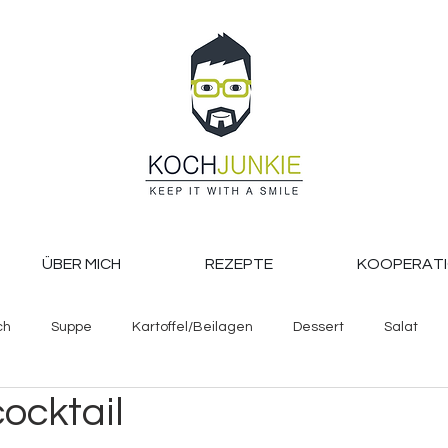
ÜBER MICH
REZEPTE
KOOPERAT
ch
Suppe
Kartoffel/Beilagen
Dessert
Salat
cktail
Backen
Pasta, Reis und Co.
Getränke