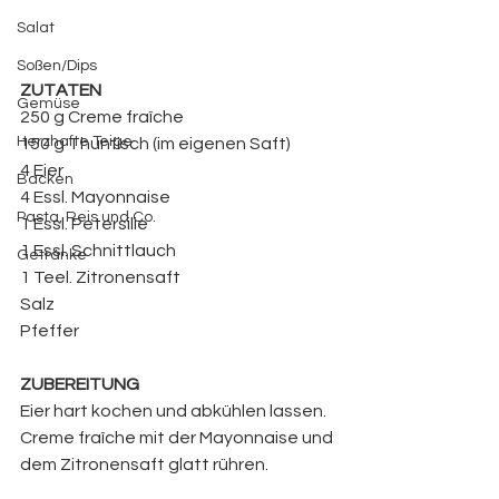
Salat
Soßen/Dips
ZUTATEN
Gemüse
250 g Creme fraîche
Herzhafte Teige
150 g Thunfisch (im eigenen Saft)
4 Eier
Backen
4 Essl. Mayonnaise
Pasta, Reis und Co.
1 Essl. Petersilie
1 Essl. Schnittlauch
Getränke
1 Teel. Zitronensaft
Salz
Pfeffer
ZUBEREITUNG
Eier hart kochen und abkühlen lassen. 
Creme fraîche mit der Mayonnaise und 
dem Zitronensaft glatt rühren.