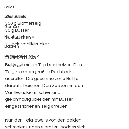
Salat
ZUTATEN 
Soßen/Dips
300 g Blätterteig
Gemüse
30 g Butter
Herzhafte Teige
50 g Zucker
1 Pack. Vanillezucker
Backen
Pasta, Reis und Co.
ZUBEREITUNG
Butter in einem Topf schmelzen. Den 
Getränke
Teig zu einem großen Rechteck 
ausrollen. Die geschmolzene Butter 
darauf streichen. Den Zucker mit dem 
Vanillezucker mischen und 
gleichmäßig über den mit Butter 
eingestrichenen Teig streuen.
Nun den Teig jeweils von den beiden 
schmalen Enden einrollen, sodass sich 