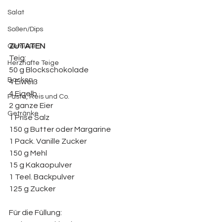
Salat
Soßen/Dips
ZUTATEN 
Gemüse
Teig:
Herzhafte Teige
50 g Blockschokolade
Backen
4 Eiweiß
4 Eigelb
Pasta, Reis und Co.
2 ganze Eier
Getränke
1 Prise Salz
150 g Butter oder Margarine
1 Pack. Vanille Zucker
150 g Mehl
15 g Kakaopulver
1 Teel. Backpulver
125 g Zucker
Für die Füllung: