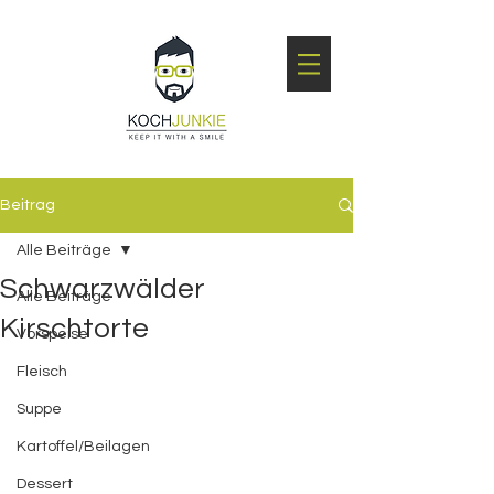
Beitrag
Alle Beiträge
Schwarzwälder
Alle Beiträge
Kirschtorte
Vorspeise
Fleisch
Suppe
Kartoffel/Beilagen
Dessert