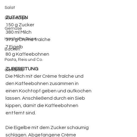
Salat
ZUTATEN
Soßen/Dips
150 g Zucker
Gemüse
380 ml Milch
Herzhafte Teige
375 g Crème fraîche
7 Eigelb
Backen
80 g Kaffeebohnen
Pasta, Reis und Co.
ZUBEREITUNG
Getränke
Die Milch mit der Crème fraîche und 
den Kaffeebohnen zusammen in 
einen Kochtopf geben und aufkochen 
lassen. Anschließend durch ein Sieb 
kippen, damit die Kaffeebohnen 
entfernt sind.
Die Eigelbe mit dem Zucker schaumig 
schlagen. Abgefangene Créme 